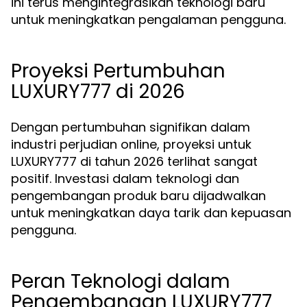
ini terus mengintegrasikan teknologi baru
untuk meningkatkan pengalaman pengguna.
Proyeksi Pertumbuhan
LUXURY777 di 2026
Dengan pertumbuhan signifikan dalam
industri perjudian online, proyeksi untuk
LUXURY777 di tahun 2026 terlihat sangat
positif. Investasi dalam teknologi dan
pengembangan produk baru dijadwalkan
untuk meningkatkan daya tarik dan kepuasan
pengguna.
Peran Teknologi dalam
Pengembangan LUXURY777