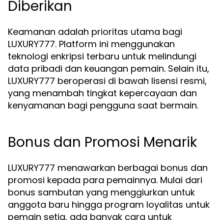
Diberikan
Keamanan adalah prioritas utama bagi
LUXURY777. Platform ini menggunakan
teknologi enkripsi terbaru untuk melindungi
data pribadi dan keuangan pemain. Selain itu,
LUXURY777 beroperasi di bawah lisensi resmi,
yang menambah tingkat kepercayaan dan
kenyamanan bagi pengguna saat bermain.
Bonus dan Promosi Menarik
LUXURY777 menawarkan berbagai bonus dan
promosi kepada para pemainnya. Mulai dari
bonus sambutan yang menggiurkan untuk
anggota baru hingga program loyalitas untuk
pemain setia, ada banyak cara untuk