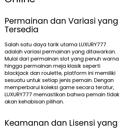
Permainan dan Variasi yang
Tersedia
Salah satu daya tarik utama LUXURY777
adalah variasi permainan yang ditawarkan.
Mulai dari permainan slot yang penuh warna
hingga permainan meja klasik seperti
blackjack dan roulette, platform ini memiliki
sesuatu untuk setiap jenis pemain. Dengan
memperbarui koleksi game secara teratur,
LUXURY777 memastikan bahwa pemain tidak
akan kehabisan pilihan.
Keamanan dan Lisensi yang