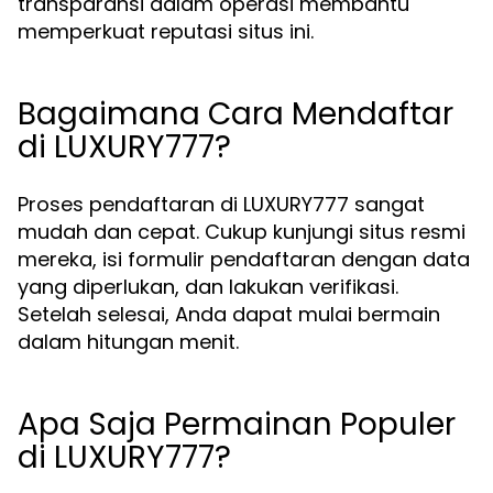
transparansi dalam operasi membantu
memperkuat reputasi situs ini.
Bagaimana Cara Mendaftar
di LUXURY777?
Proses pendaftaran di LUXURY777 sangat
mudah dan cepat. Cukup kunjungi situs resmi
mereka, isi formulir pendaftaran dengan data
yang diperlukan, dan lakukan verifikasi.
Setelah selesai, Anda dapat mulai bermain
dalam hitungan menit.
Apa Saja Permainan Populer
di LUXURY777?