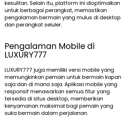
kesulitan. Selain itu, platform ini dioptimalkan
untuk berbagai perangkat, memastikan
pengalaman bermain yang mulus di desktop
dan perangkat seluler.
Pengalaman Mobile di
LUXURY777
LUXURY777 juga memiliki versi mobile yang
memungkinkan pemain untuk bermain kapan
saja dan di mana saja. Aplikasi mobile yang
responsif menawarkan semua fitur yang
tersedia di situs desktop, memberikan
kenyamanan maksimal bagi pemain yang
suka bermain dalam perjalanan.