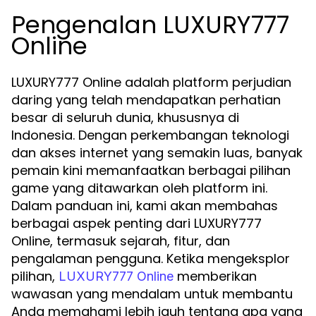
Pengenalan LUXURY777
Online
LUXURY777 Online adalah platform perjudian
daring yang telah mendapatkan perhatian
besar di seluruh dunia, khususnya di
Indonesia. Dengan perkembangan teknologi
dan akses internet yang semakin luas, banyak
pemain kini memanfaatkan berbagai pilihan
game yang ditawarkan oleh platform ini.
Dalam panduan ini, kami akan membahas
berbagai aspek penting dari LUXURY777
Online, termasuk sejarah, fitur, dan
pengalaman pengguna. Ketika mengeksplor
pilihan,
memberikan
LUXURY777 Online
wawasan yang mendalam untuk membantu
Anda memahami lebih jauh tentang apa yang