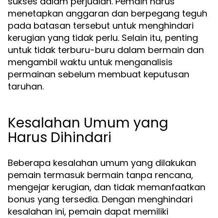
sukses dalam perjudian. Pemain harus
menetapkan anggaran dan berpegang teguh
pada batasan tersebut untuk menghindari
kerugian yang tidak perlu. Selain itu, penting
untuk tidak terburu-buru dalam bermain dan
mengambil waktu untuk menganalisis
permainan sebelum membuat keputusan
taruhan.
Kesalahan Umum yang
Harus Dihindari
Beberapa kesalahan umum yang dilakukan
pemain termasuk bermain tanpa rencana,
mengejar kerugian, dan tidak memanfaatkan
bonus yang tersedia. Dengan menghindari
kesalahan ini, pemain dapat memiliki