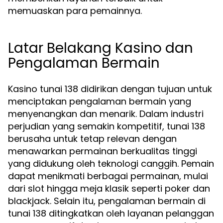
memuaskan para pemainnya.
Latar Belakang Kasino dan
Pengalaman Bermain
Kasino tunai 138 didirikan dengan tujuan untuk
menciptakan pengalaman bermain yang
menyenangkan dan menarik. Dalam industri
perjudian yang semakin kompetitif, tunai 138
berusaha untuk tetap relevan dengan
menawarkan permainan berkualitas tinggi
yang didukung oleh teknologi canggih. Pemain
dapat menikmati berbagai permainan, mulai
dari slot hingga meja klasik seperti poker dan
blackjack. Selain itu, pengalaman bermain di
tunai 138 ditingkatkan oleh layanan pelanggan