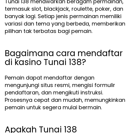
Tunai 138 menawarkan beragam permainan,
termasuk slot, blackjack, roulette, poker, dan
banyak lagi. Setiap jenis permainan memiliki
variasi dan tema yang berbeda, memberikan
pilihan tak terbatas bagi pemain.
Bagaimana cara mendaftar
di kasino Tunai 138?
Pemain dapat mendaftar dengan
mengunjungi situs resmi, mengisi formulir
pendaftaran, dan mengikuti instruksi.
Prosesnya cepat dan mudah, memungkinkan
pemain untuk segera mulai bermain.
Apakah Tunai 138