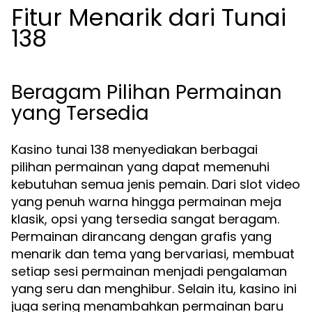
Fitur Menarik dari Tunai
138
Beragam Pilihan Permainan
yang Tersedia
Kasino tunai 138 menyediakan berbagai
pilihan permainan yang dapat memenuhi
kebutuhan semua jenis pemain. Dari slot video
yang penuh warna hingga permainan meja
klasik, opsi yang tersedia sangat beragam.
Permainan dirancang dengan grafis yang
menarik dan tema yang bervariasi, membuat
setiap sesi permainan menjadi pengalaman
yang seru dan menghibur. Selain itu, kasino ini
juga sering menambahkan permainan baru