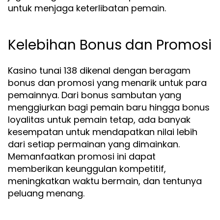
untuk menjaga keterlibatan pemain.
Kelebihan Bonus dan Promosi
Kasino tunai 138 dikenal dengan beragam
bonus dan promosi yang menarik untuk para
pemainnya. Dari bonus sambutan yang
menggiurkan bagi pemain baru hingga bonus
loyalitas untuk pemain tetap, ada banyak
kesempatan untuk mendapatkan nilai lebih
dari setiap permainan yang dimainkan.
Memanfaatkan promosi ini dapat
memberikan keunggulan kompetitif,
meningkatkan waktu bermain, dan tentunya
peluang menang.