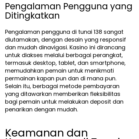
Pengalaman Pengguna yang
Ditingkatkan
Pengalaman pengguna di tunai 138 sangat
diutamakan, dengan desain yang responsif
dan mudah dinavigasi. Kasino ini dirancang
untuk diakses melalui berbagai perangkat,
termasuk desktop, tablet, dan smartphone,
memudahkan pemain untuk menikmati
permainan kapan pun dan di mana pun.
Selain itu, berbagai metode pembayaran
yang ditawarkan memberikan fleksibilitas
bagi pemain untuk melakukan deposit dan
penarikan dengan mudah.
Keamanan dan