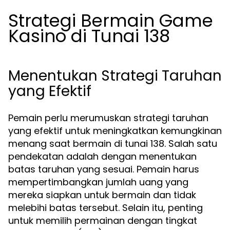
Strategi Bermain Game
Kasino di Tunai 138
Menentukan Strategi Taruhan
yang Efektif
Pemain perlu merumuskan strategi taruhan
yang efektif untuk meningkatkan kemungkinan
menang saat bermain di tunai 138. Salah satu
pendekatan adalah dengan menentukan
batas taruhan yang sesuai. Pemain harus
mempertimbangkan jumlah uang yang
mereka siapkan untuk bermain dan tidak
melebihi batas tersebut. Selain itu, penting
untuk memilih permainan dengan tingkat