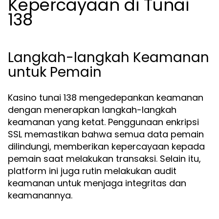
Kepercayaan di Tunai
138
Langkah-langkah Keamanan
untuk Pemain
Kasino tunai 138 mengedepankan keamanan
dengan menerapkan langkah-langkah
keamanan yang ketat. Penggunaan enkripsi
SSL memastikan bahwa semua data pemain
dilindungi, memberikan kepercayaan kepada
pemain saat melakukan transaksi. Selain itu,
platform ini juga rutin melakukan audit
keamanan untuk menjaga integritas dan
keamanannya.