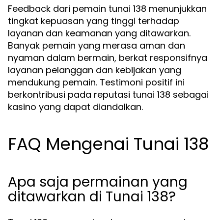
Feedback dari pemain tunai 138 menunjukkan
tingkat kepuasan yang tinggi terhadap
layanan dan keamanan yang ditawarkan.
Banyak pemain yang merasa aman dan
nyaman dalam bermain, berkat responsifnya
layanan pelanggan dan kebijakan yang
mendukung pemain. Testimoni positif ini
berkontribusi pada reputasi tunai 138 sebagai
kasino yang dapat diandalkan.
FAQ Mengenai Tunai 138
Apa saja permainan yang
ditawarkan di Tunai 138?