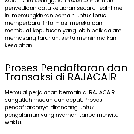
Salah satu keunggulan RAJACAIR adalah
penyediaan data keluaran secara real-time.
Ini memungkinkan pemain untuk terus
memperbarui informasi mereka dan
membuat keputusan yang lebih baik dalam
memasang taruhan, serta meminimalkan
kesalahan.
Proses Pendaftaran dan
Transaksi di RAJACAIR
Memulai perjalanan bermain di RAJACAIR
sangatlah mudah dan cepat. Proses
pendaftarannya dirancang untuk
pengalaman yang nyaman tanpa menyita
waktu.