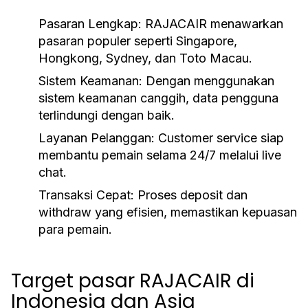
Pasaran Lengkap:
RAJACAIR menawarkan
pasaran populer seperti Singapore,
Hongkong, Sydney, dan Toto Macau.
Sistem Keamanan:
Dengan menggunakan
sistem keamanan canggih, data pengguna
terlindungi dengan baik.
Layanan Pelanggan:
Customer service siap
membantu pemain selama 24/7 melalui live
chat.
Transaksi Cepat:
Proses deposit dan
withdraw yang efisien, memastikan kepuasan
para pemain.
Target pasar RAJACAIR di
Indonesia dan Asia