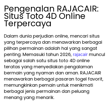
Pengenalan RAJACAIR:
Situs Toto 4D Online
Terpercaya
Dalam dunia perjudian online, mencari situs
yang terpercaya dan menawarkan berbagai
pilihan permainan adalah hal yang sangat
penting. Memasuki tahun 2026,
muncul
rajacair
sebagai salah satu situs toto 4D online
teratas yang menyediakan pengalaman
bermain yang nyaman dan aman. RAJACAIR
menawarkan berbagai pasaran togel favorit,
memungkinkan pemain untuk menikmati
berbagai jenis permainan dan peluang
menang yang menarik.