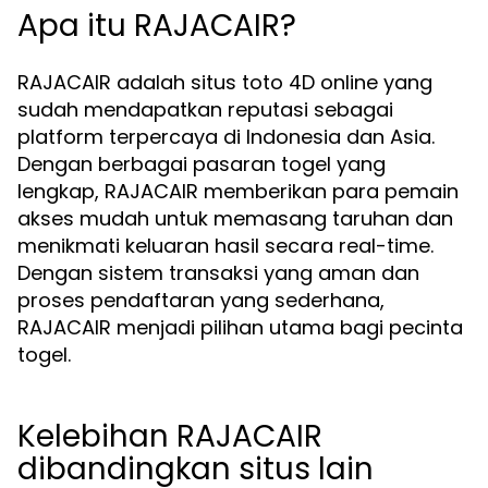
Apa itu RAJACAIR?
RAJACAIR adalah situs toto 4D online yang
sudah mendapatkan reputasi sebagai
platform terpercaya di Indonesia dan Asia.
Dengan berbagai pasaran togel yang
lengkap, RAJACAIR memberikan para pemain
akses mudah untuk memasang taruhan dan
menikmati keluaran hasil secara real-time.
Dengan sistem transaksi yang aman dan
proses pendaftaran yang sederhana,
RAJACAIR menjadi pilihan utama bagi pecinta
togel.
Kelebihan RAJACAIR
dibandingkan situs lain