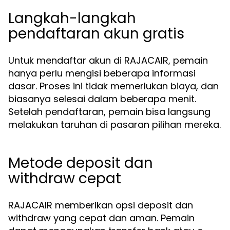
Langkah-langkah
pendaftaran akun gratis
Untuk mendaftar akun di RAJACAIR, pemain
hanya perlu mengisi beberapa informasi
dasar. Proses ini tidak memerlukan biaya, dan
biasanya selesai dalam beberapa menit.
Setelah pendaftaran, pemain bisa langsung
melakukan taruhan di pasaran pilihan mereka.
Metode deposit dan
withdraw cepat
RAJACAIR memberikan opsi deposit dan
withdraw yang cepat dan aman. Pemain