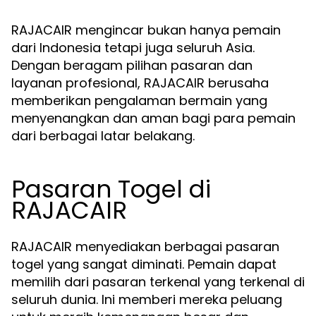
RAJACAIR mengincar bukan hanya pemain
dari Indonesia tetapi juga seluruh Asia.
Dengan beragam pilihan pasaran dan
layanan profesional, RAJACAIR berusaha
memberikan pengalaman bermain yang
menyenangkan dan aman bagi para pemain
dari berbagai latar belakang.
Pasaran Togel di
RAJACAIR
RAJACAIR menyediakan berbagai pasaran
togel yang sangat diminati. Pemain dapat
memilih dari pasaran terkenal yang terkenal di
seluruh dunia. Ini memberi mereka peluang