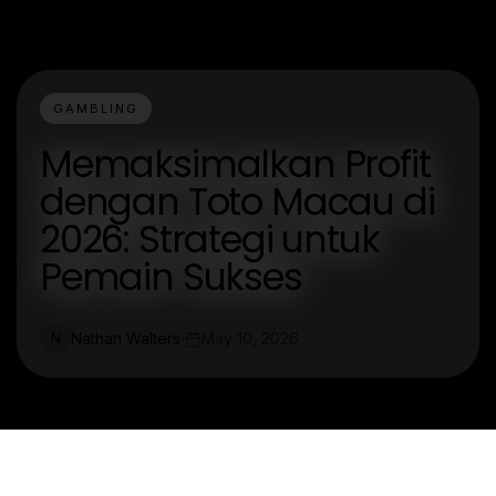
GAMBLING
Memaksimalkan Profit
dengan Toto Macau di
2026: Strategi untuk
Pemain Sukses
Nathan Walters
May 10, 2026
N