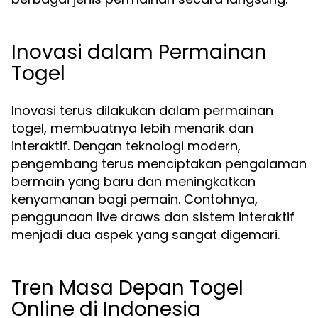
Inovasi dalam Permainan
Togel
Inovasi terus dilakukan dalam permainan
togel, membuatnya lebih menarik dan
interaktif. Dengan teknologi modern,
pengembang terus menciptakan pengalaman
bermain yang baru dan meningkatkan
kenyamanan bagi pemain. Contohnya,
penggunaan live draws dan sistem interaktif
menjadi dua aspek yang sangat digemari.
Tren Masa Depan Togel
Online di Indonesia