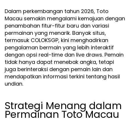
Dalam perkembangan tahun 2026, Toto
Macau semakin mengalami kemajuan dengan
penambahan fitur-fitur baru dan variasi
permainan yang menarik. Banyak situs,
termasuk COLOKSGP, kini menghadirkan
pengalaman bermain yang lebih interaktif
dengan opsi real-time dan live draws. Pemain
tidak hanya dapat menebak angka, tetapi
juga berinteraksi dengan pemain lain dan
mendapatkan informasi terkini tentang hasil
undian.
Strategi Menang dalam
Permainan Toto Macau