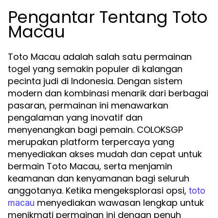
Pengantar Tentang Toto
Macau
Toto Macau adalah salah satu permainan
togel yang semakin populer di kalangan
pecinta judi di Indonesia. Dengan sistem
modern dan kombinasi menarik dari berbagai
pasaran, permainan ini menawarkan
pengalaman yang inovatif dan
menyenangkan bagi pemain. COLOKSGP
merupakan platform terpercaya yang
menyediakan akses mudah dan cepat untuk
bermain Toto Macau, serta menjamin
keamanan dan kenyamanan bagi seluruh
anggotanya. Ketika mengeksplorasi opsi,
toto
menyediakan wawasan lengkap untuk
macau
menikmati permainan ini dengan penuh