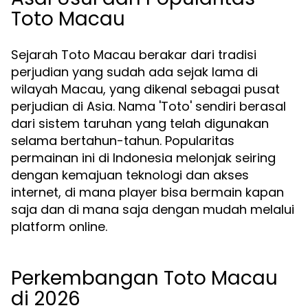
Toto Macau
Sejarah Toto Macau berakar dari tradisi
perjudian yang sudah ada sejak lama di
wilayah Macau, yang dikenal sebagai pusat
perjudian di Asia. Nama 'Toto' sendiri berasal
dari sistem taruhan yang telah digunakan
selama bertahun-tahun. Popularitas
permainan ini di Indonesia melonjak seiring
dengan kemajuan teknologi dan akses
internet, di mana player bisa bermain kapan
saja dan di mana saja dengan mudah melalui
platform online.
Perkembangan Toto Macau
di 2026