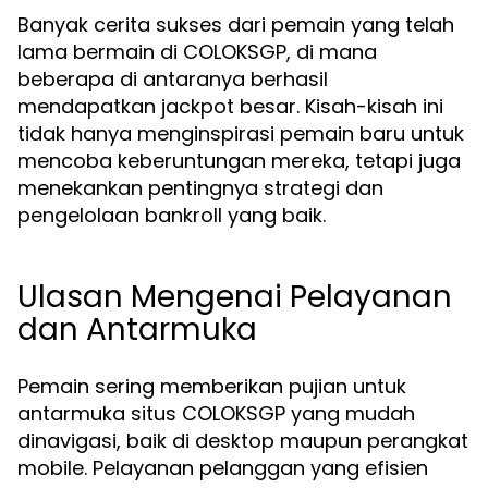
Banyak cerita sukses dari pemain yang telah
lama bermain di COLOKSGP, di mana
beberapa di antaranya berhasil
mendapatkan jackpot besar. Kisah-kisah ini
tidak hanya menginspirasi pemain baru untuk
mencoba keberuntungan mereka, tetapi juga
menekankan pentingnya strategi dan
pengelolaan bankroll yang baik.
Ulasan Mengenai Pelayanan
dan Antarmuka
Pemain sering memberikan pujian untuk
antarmuka situs COLOKSGP yang mudah
dinavigasi, baik di desktop maupun perangkat
mobile. Pelayanan pelanggan yang efisien