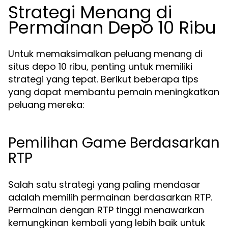
Strategi Menang di
Permainan Depo 10 Ribu
Untuk memaksimalkan peluang menang di
situs depo 10 ribu, penting untuk memiliki
strategi yang tepat. Berikut beberapa tips
yang dapat membantu pemain meningkatkan
peluang mereka:
Pemilihan Game Berdasarkan
RTP
Salah satu strategi yang paling mendasar
adalah memilih permainan berdasarkan RTP.
Permainan dengan RTP tinggi menawarkan
kemungkinan kembali yang lebih baik untuk