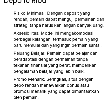
Depo 10 Ribu
Risiko Minimaal:
Dengan deposit yang
rendah, pemain dapat menguji permainan dan
strategi tanpa harus kehilangan banyak uang.
Aksesibilitas:
Model ini mengakomodasi
berbagai kalangan, termasuk pemain yang
baru memulai dan yang ingin bermain santai.
Peluang Belajar:
Pemain dapat belajar dan
beradaptasi dengan permainan tanpa
tekanan finansial yang berat, memberikan
pengalaman belajar yang lebih baik.
Promo Menarik:
Seringkali, situs dengan
depo rendah menawarkan bonus atau
promosi menarik yang dapat dimanfaatkan
oleh pemain.