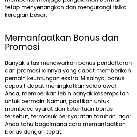
tetap menyenangkan dan mengurangi risiko
kerugian besar.
Memanfaatkan Bonus dan
Promosi
Banyak situs menawarkan bonus pendaftaran
dan promosi lainnya yang dapat memberikan
pemain keuntungan ekstra. Misalnya, bonus
deposit dapat meningkatkan saldo awal
Anda, memberikan lebih banyak kesempatan
untuk bermain. Namun, pastikan untuk
membaca syarat dan ketentuan bonus
tersebut, termasuk persyaratan taruhan, agar
Anda tahu bagaimana cara memanfaatkan
bonus dengan tepat.