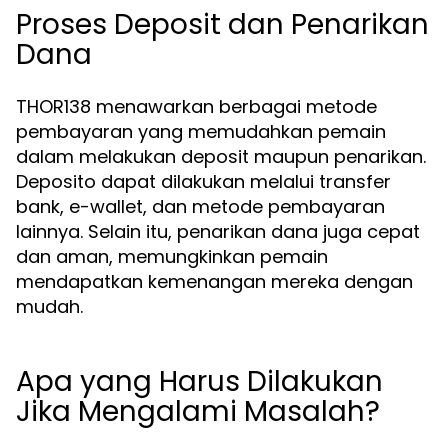
Proses Deposit dan Penarikan
Dana
THOR138 menawarkan berbagai metode
pembayaran yang memudahkan pemain
dalam melakukan deposit maupun penarikan.
Deposito dapat dilakukan melalui transfer
bank, e-wallet, dan metode pembayaran
lainnya. Selain itu, penarikan dana juga cepat
dan aman, memungkinkan pemain
mendapatkan kemenangan mereka dengan
mudah.
Apa yang Harus Dilakukan
Jika Mengalami Masalah?