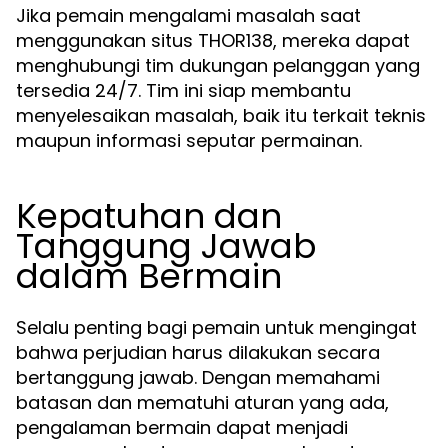
Jika pemain mengalami masalah saat
menggunakan situs THOR138, mereka dapat
menghubungi tim dukungan pelanggan yang
tersedia 24/7. Tim ini siap membantu
menyelesaikan masalah, baik itu terkait teknis
maupun informasi seputar permainan.
Kepatuhan dan
Tanggung Jawab
dalam Bermain
Selalu penting bagi pemain untuk mengingat
bahwa perjudian harus dilakukan secara
bertanggung jawab. Dengan memahami
batasan dan mematuhi aturan yang ada,
pengalaman bermain dapat menjadi