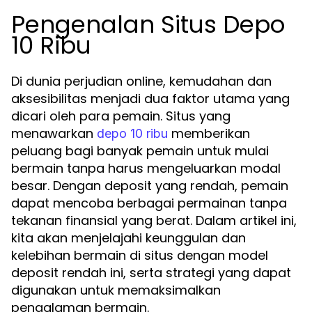
Pengenalan Situs Depo
10 Ribu
Di dunia perjudian online, kemudahan dan
aksesibilitas menjadi dua faktor utama yang
dicari oleh para pemain. Situs yang
menawarkan
memberikan
depo 10 ribu
peluang bagi banyak pemain untuk mulai
bermain tanpa harus mengeluarkan modal
besar. Dengan deposit yang rendah, pemain
dapat mencoba berbagai permainan tanpa
tekanan finansial yang berat. Dalam artikel ini,
kita akan menjelajahi keunggulan dan
kelebihan bermain di situs dengan model
deposit rendah ini, serta strategi yang dapat
digunakan untuk memaksimalkan
pengalaman bermain.