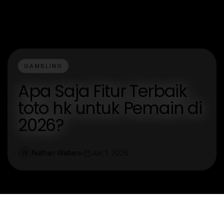
GAMBLING
Apa Saja Fitur Terbaik
toto hk untuk Pemain di
2026?
Nathan Walters
Jun 1, 2026
N