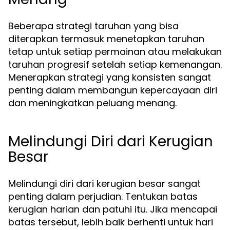
Beberapa strategi taruhan yang bisa
diterapkan termasuk menetapkan taruhan
tetap untuk setiap permainan atau melakukan
taruhan progresif setelah setiap kemenangan.
Menerapkan strategi yang konsisten sangat
penting dalam membangun kepercayaan diri
dan meningkatkan peluang menang.
Melindungi Diri dari Kerugian
Besar
Melindungi diri dari kerugian besar sangat
penting dalam perjudian. Tentukan batas
kerugian harian dan patuhi itu. Jika mencapai
batas tersebut, lebih baik berhenti untuk hari