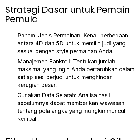
Strategi Dasar untuk Pemain
Pemula
Pahami Jenis Permainan:
Kenali perbedaan
antara 4D dan 5D untuk memilih judi yang
sesuai dengan style permainan Anda.
Manajemen Bankroll:
Tentukan jumlah
maksimal yang ingin Anda pertaruhkan dalam
setiap sesi berjudi untuk menghindari
kerugian besar.
Gunakan Data Sejarah:
Analisa hasil
sebelumnya dapat memberikan wawasan
tentang pola angka yang mungkin muncul
kembali.