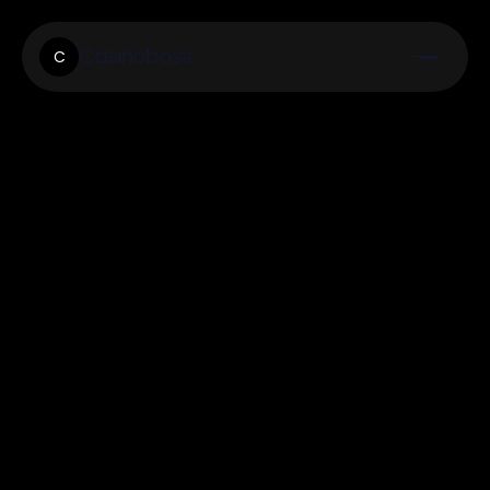
Casinoboss
C