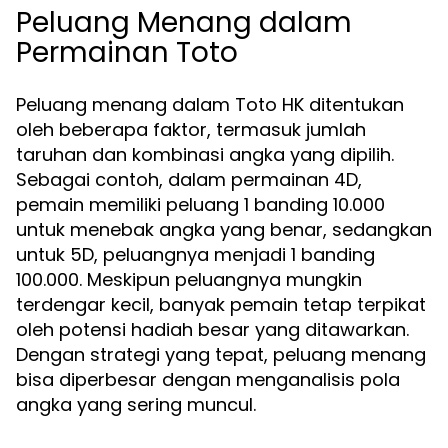
Peluang Menang dalam
Permainan Toto
Peluang menang dalam Toto HK ditentukan
oleh beberapa faktor, termasuk jumlah
taruhan dan kombinasi angka yang dipilih.
Sebagai contoh, dalam permainan 4D,
pemain memiliki peluang 1 banding 10.000
untuk menebak angka yang benar, sedangkan
untuk 5D, peluangnya menjadi 1 banding
100.000. Meskipun peluangnya mungkin
terdengar kecil, banyak pemain tetap terpikat
oleh potensi hadiah besar yang ditawarkan.
Dengan strategi yang tepat, peluang menang
bisa diperbesar dengan menganalisis pola
angka yang sering muncul.