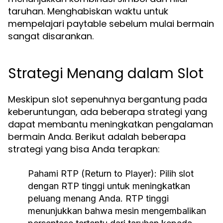
taruhan. Menghabiskan waktu untuk
mempelajari paytable sebelum mulai bermain
sangat disarankan.
Strategi Menang dalam Slot
Meskipun slot sepenuhnya bergantung pada
keberuntungan, ada beberapa strategi yang
dapat membantu meningkatkan pengalaman
bermain Anda. Berikut adalah beberapa
strategi yang bisa Anda terapkan:
Pahami RTP (Return to Player):
Pilih slot
dengan RTP tinggi untuk meningkatkan
peluang menang Anda. RTP tinggi
menunjukkan bahwa mesin mengembalikan