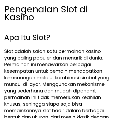
Pengenalan Slot di
Kasino
Apa Itu Slot?
Slot adalah salah satu permainan kasino
yang paling populer dan menarik di dunia.
Permainan ini menawarkan berbagai
kesempatan untuk pemain mendapatkan
kemenangan melalui kombinasi simbol yang
muncul di layar. Menggunakan mekanisme
yang sederhana dan mudah dipahami,
permainan ini tidak memerlukan keahlian
khusus, sehingga siapa saja bisa
memainkannya.
hadir dalam berbagai
slot
bentuk dan ukuran, dari mesin klasik dengan