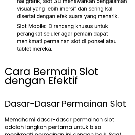
hal grafik, slot 3D menawarkan pengalaman
visual yang lebih imersif dan sering kali
disertai dengan efek suara yang menarik.
Slot Mobile:
Dirancang khusus untuk
perangkat seluler agar pemain dapat
menikmati permainan slot di ponsel atau
tablet mereka.
Cara Bermain Slot
dengan Efektif
Dasar-Dasar Permainan Slot
Memahami dasar-dasar permainan slot
adalah langkah pertama untuk bisa
menikmati permainan ini dengan baik. Saat