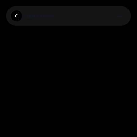
Casinoboss
C