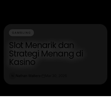
GAMBLING
Slot Menarik dan
Strategi Menang di
Kasino
Nathan Walters
Mar 30, 2026
N