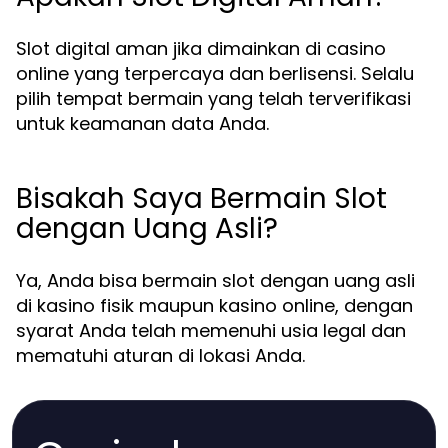
Slot digital aman jika dimainkan di casino
online yang terpercaya dan berlisensi. Selalu
pilih tempat bermain yang telah terverifikasi
untuk keamanan data Anda.
Bisakah Saya Bermain Slot
dengan Uang Asli?
Ya, Anda bisa bermain slot dengan uang asli
di kasino fisik maupun kasino online, dengan
syarat Anda telah memenuhi usia legal dan
mematuhi aturan di lokasi Anda.