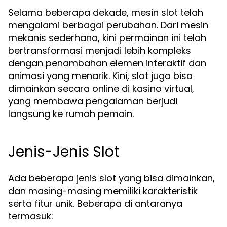
Selama beberapa dekade, mesin slot telah
mengalami berbagai perubahan. Dari mesin
mekanis sederhana, kini permainan ini telah
bertransformasi menjadi lebih kompleks
dengan penambahan elemen interaktif dan
animasi yang menarik. Kini, slot juga bisa
dimainkan secara online di kasino virtual,
yang membawa pengalaman berjudi
langsung ke rumah pemain.
Jenis-Jenis Slot
Ada beberapa jenis slot yang bisa dimainkan,
dan masing-masing memiliki karakteristik
serta fitur unik. Beberapa di antaranya
termasuk: