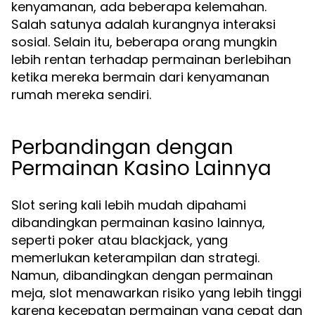
kenyamanan, ada beberapa kelemahan.
Salah satunya adalah kurangnya interaksi
sosial. Selain itu, beberapa orang mungkin
lebih rentan terhadap permainan berlebihan
ketika mereka bermain dari kenyamanan
rumah mereka sendiri.
Perbandingan dengan
Permainan Kasino Lainnya
Slot sering kali lebih mudah dipahami
dibandingkan permainan kasino lainnya,
seperti poker atau blackjack, yang
memerlukan keterampilan dan strategi.
Namun, dibandingkan dengan permainan
meja, slot menawarkan risiko yang lebih tinggi
karena kecepatan permainan yang cepat dan