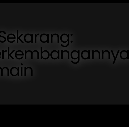
 Sekarang:
rkembangannya 
main