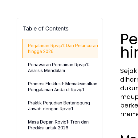
Table of Contents
Pe
hi
Perjalanan Rpvip1: Dari Peluncuran
hingga 2026
Penawaran Permainan Rpvip1:
Sejak
Analisis Mendalam
dihor
Promosi Eksklusif: Memaksimalkan
dukun
Pengalaman Anda di Rpvip1
maupu
Praktik Perjudian Bertanggung
berke
Jawab dengan Rpvip1
meme
Masa Depan Rpvip1: Tren dan
Prediksi untuk 2026