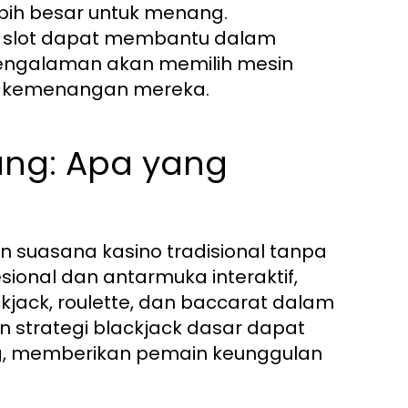
ebih besar untuk menang.
m slot dapat membantu dalam
pengalaman akan memilih mesin
i kemenangan mereka.
ng: Apa yang
n suasana kasino tradisional tanpa
ional dan antarmuka interaktif,
jack, roulette, dan baccarat dalam
strategi blackjack dasar dapat
g, memberikan pemain keunggulan