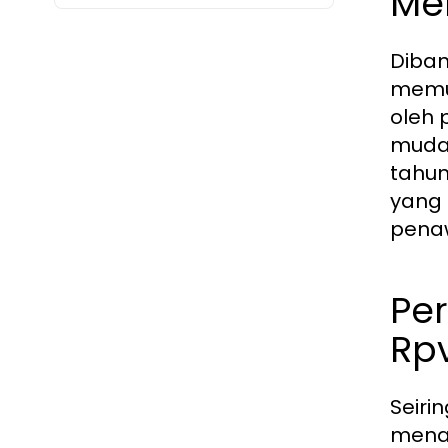
Me
Diba
memu
oleh 
mudah
tahun
yang 
pena
Pe
Rpv
Seiri
menam