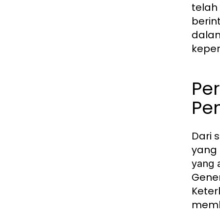
telah
berin
dalam
kepe
Pe
Pe
Dari 
yang 
yang a
Gener
Keter
memb