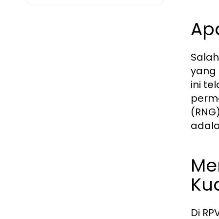
Ap
Salah
yang 
ini t
perma
(RNG)
adala
Me
Ku
Di RP