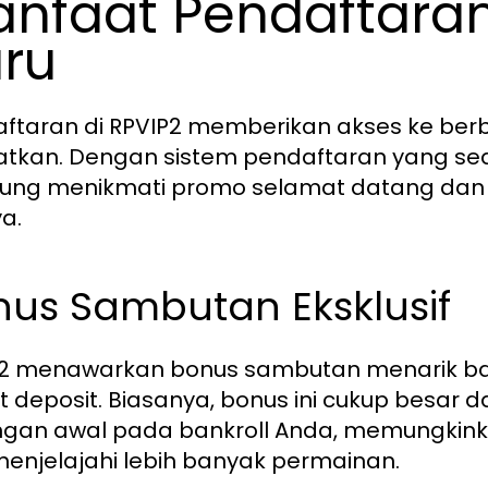
nfaat Pendaftara
ru
ftaran di RPVIP2 memberikan akses ke ber
atkan. Dengan sistem pendaftaran yang se
sung menikmati promo selamat datang da
ya.
nus Sambutan Eksklusif
P2 menawarkan bonus sambutan menarik b
t deposit. Biasanya, bonus ini cukup besar
gan awal pada bankroll Anda, memungkink
enjelajahi lebih banyak permainan.