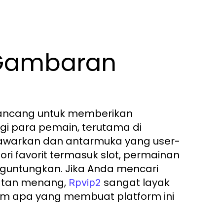
Gambaran
irancang untuk memberikan
 para pemain, terutama di
tawarkan dan antarmuka yang user-
ori favorit termasuk slot, permainan
guntungkan. Jika Anda mencari
atan menang,
sangat layak
Rpvip2
dalam apa yang membuat platform ini