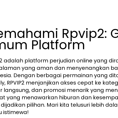
emahami Rpvip2: 
mum Platform
2 adalah platform perjudian online yang d
alaman yang aman dan menyenangkan bagi
esia. Dengan berbagai permainan yang di
dly, RPVIP2 menjanjikan akses cepat ke kateg
r langsung, dan promosi menarik yang men
at yang menawarkan hiburan dan kesemp
 dijadikan pilihan. Mari kita telusuri lebih 
u istimewa!