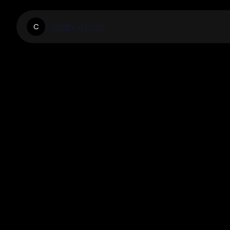
Casinoboss
C