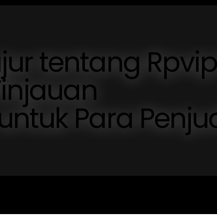
ur tentang Rpvi
Tinjauan
untuk Para Penju