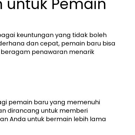
n untuk Pemain
bagai keuntungan yang tidak boleh
derhana dan cepat, pemain baru bisa
n beragam penawaran menarik
agi pemain baru yang memenuhi
 dan dirancang untuk memberi
an Anda untuk bermain lebih lama