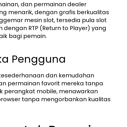
rmainan, dan permainan dealer
ng menarik, dengan grafis berkualitas
gemar mesin slot, tersedia pula slot
 dengan RTP (Return to Player) yang
ik bagi pemain.
ka Pengguna
k kesederhanaan dan kemudahan
n permainan favorit mereka tanpa
untuk perangkat mobile, menawarkan
browser tanpa mengorbankan kualitas