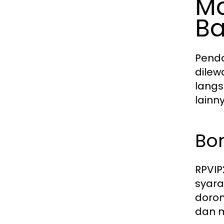
Ma
Ba
Penda
dilew
lang
lainn
Bo
RPVI
syara
doron
dan m