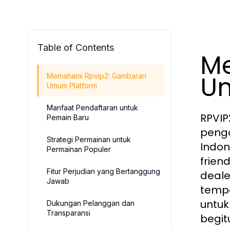
Table of Contents
M
U
Memahami Rpvip2: Gambaran
Umum Platform
Manfaat Pendaftaran untuk
RPVIP
Pemain Baru
peng
Strategi Permainan untuk
Indon
Permainan Populer
frien
Fitur Perjudian yang Bertanggung
deale
Jawab
temp
untuk
Dukungan Pelanggan dan
Transparansi
begit