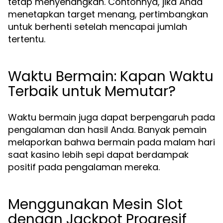
tetap menyenangkan. Contohnya, jika Anda
menetapkan target menang, pertimbangkan
untuk berhenti setelah mencapai jumlah
tertentu.
Waktu Bermain: Kapan Waktu
Terbaik untuk Memutar?
Waktu bermain juga dapat berpengaruh pada
pengalaman dan hasil Anda. Banyak pemain
melaporkan bahwa bermain pada malam hari
saat kasino lebih sepi dapat berdampak
positif pada pengalaman mereka.
Menggunakan Mesin Slot
dengan Jackpot Progresif