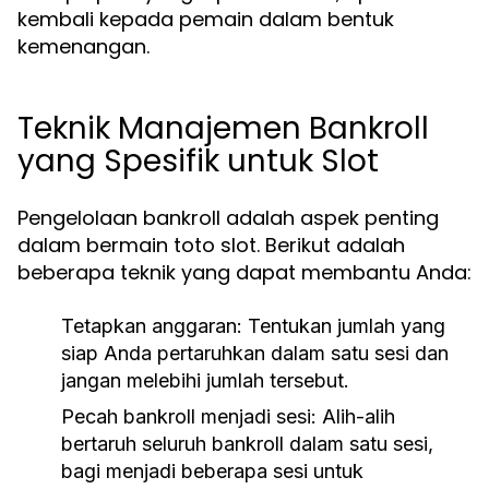
kembali kepada pemain dalam bentuk
kemenangan.
Teknik Manajemen Bankroll
yang Spesifik untuk Slot
Pengelolaan bankroll adalah aspek penting
dalam bermain toto slot. Berikut adalah
beberapa teknik yang dapat membantu Anda:
Tetapkan anggaran:
Tentukan jumlah yang
siap Anda pertaruhkan dalam satu sesi dan
jangan melebihi jumlah tersebut.
Pecah bankroll menjadi sesi:
Alih-alih
bertaruh seluruh bankroll dalam satu sesi,
bagi menjadi beberapa sesi untuk