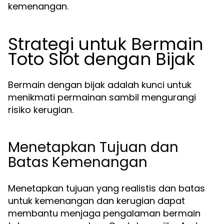
kemenangan.
Strategi untuk Bermain
Toto Slot dengan Bijak
Bermain dengan bijak adalah kunci untuk
menikmati permainan sambil mengurangi
risiko kerugian.
Menetapkan Tujuan dan
Batas Kemenangan
Menetapkan tujuan yang realistis dan batas
untuk kemenangan dan kerugian dapat
membantu menjaga pengalaman bermain