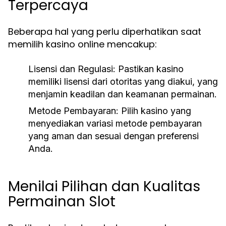
Terpercaya
Beberapa hal yang perlu diperhatikan saat
memilih kasino online mencakup:
Lisensi dan Regulasi:
Pastikan kasino
memiliki lisensi dari otoritas yang diakui, yang
menjamin keadilan dan keamanan permainan.
Metode Pembayaran:
Pilih kasino yang
menyediakan variasi metode pembayaran
yang aman dan sesuai dengan preferensi
Anda.
Menilai Pilihan dan Kualitas
Permainan Slot